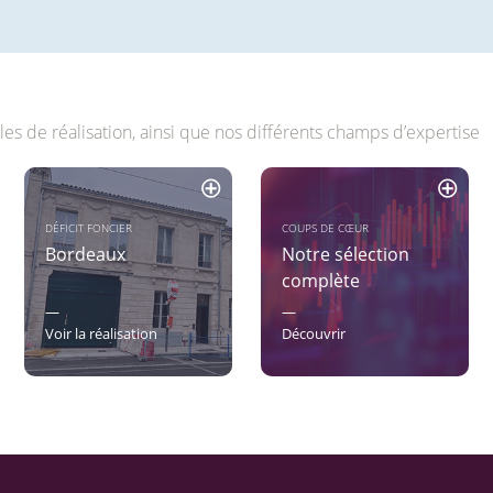
s de réalisation, ainsi que nos différents champs d’expertise
DÉFICIT FONCIER
COUPS DE CŒUR
Bordeaux
Notre sélection
complète
—
—
Voir la réalisation
Découvrir