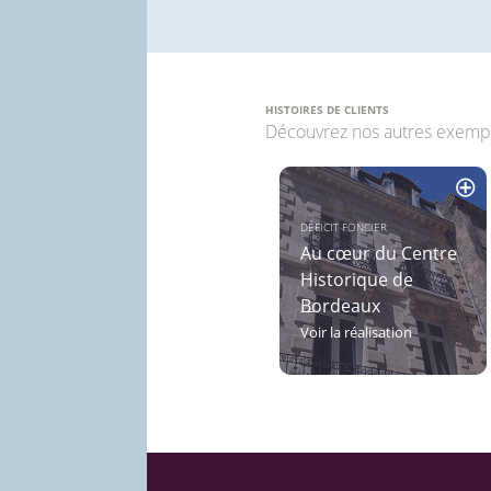
HISTOIRES DE CLIENTS
Découvrez nos autres exemple
DÉFICIT FONCIER
Au cœur du Centre
Historique de
Bordeaux
—
Voir la réalisation