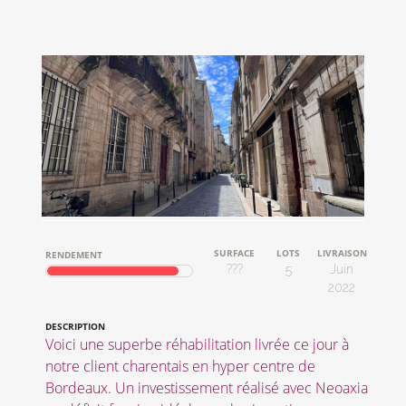
SURFACE
LOTS
LIVRAISON
RENDEMENT
???
5
Juin
2022
DESCRIPTION
Voici une superbe réhabilitation livrée ce jour à
notre client charentais en hyper centre de
Bordeaux. Un investissement réalisé avec Neoaxia