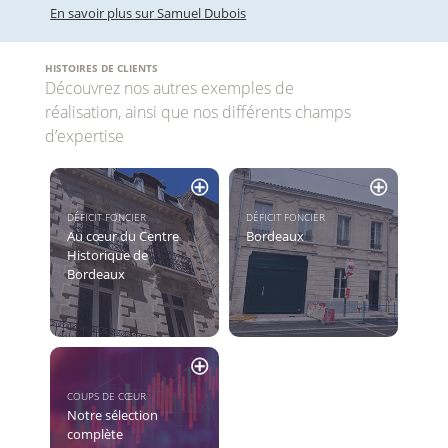
En savoir plus sur Samuel Dubois
HISTOIRES DE CLIENTS
Découvrez nos autres exemples de
réalisation, ainsi que nos différents champs
d’expertise
DÉFICIT FONCIER
DÉFICIT FONCIER
Au cœur du Centre
Bordeaux
Historique de
Bordeaux
COUPS DE CŒUR
Notre sélection
complète